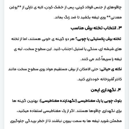
چاقوهای از جنس فولاد کربنی، پس از خشک کردن، لایه ی نازکی از **روغن
معدنی** روی تیغه بکشید تا ضد زنگ بماند.
۳. انتخاب تخته برش مناسب
تخته برش پلاستیکی یا چوبی؟
هر دو گزینه ی خوبی هستند، اما از تخته
های شیشه ای، سنگی یا استیل اجتناب کنید. این سطوح سخت، لبه ی
تیغه را سریعاً کند می کنند.
نکته ی حیاتی:
حتی الامکان از برش مستقیم مواد روی سطوح سخت مانند
کانتر آشپزخانه خودداری کنید.
۴. نگهداری ایمن
بلوک چوبی یا رک مغناطیسی (نگهدارنده مغناطیسی):
بهترین گزینه ها
برای نگهداری چاقوها هستند. اگر از رک مغناطیسی استفاده میکنید،
مطمئن شوید تیغه ها به سمت بیرون نباشند تا از خطر بریدگی جلوگیری