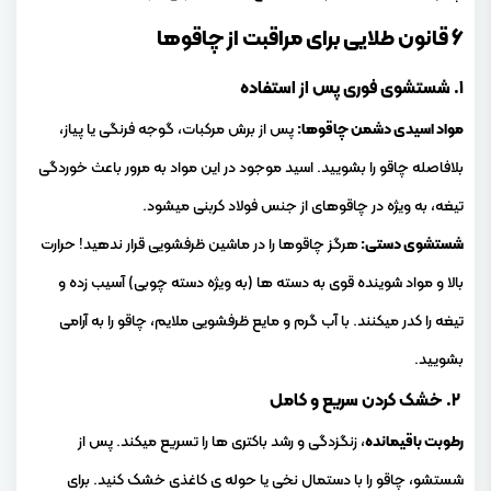
۶ قانون طلایی برای مراقبت از چاقوها
۱. شستشوی فوری پس از استفاده
مواد اسیدی دشمن چاقوها:
پس از برش مرکبات، گوجه فرنگی یا پیاز،
بلافاصله چاقو را بشویید. اسید موجود در این مواد به مرور باعث خوردگی
تیغه، به ویژه در چاقوهای از جنس فولاد کربنی میشود.
شستشوی دستی:
هرگز چاقوها را در ماشین ظرفشویی قرار ندهید! حرارت
بالا و مواد شوینده قوی به دسته ها (به ویژه دسته چوبی) آسیب زده و
تیغه را کدر میکنند. با آب گرم و مایع ظرفشویی ملایم، چاقو را به آرامی
بشویید.
۲. خشک کردن سریع و کامل
رطوبت باقیمانده
، زنگزدگی و رشد باکتری ها را تسریع میکند. پس از
شستشو، چاقو را با دستمال نخی یا حوله ی کاغذی خشک کنید. برای