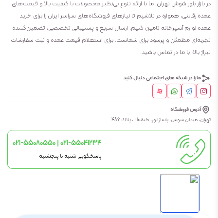
در بازار بلور شوش تهران. ما با ارائه تنوع بی‌نظیر محصولات با کیفیت بالا و قیمت‌های
عمده رقابتی، همواره در تلاشیم تا نیازهای فروشگاه‌های سراسر ایران را برای خرید
عمده لوازم آشپزخانه تامین کنیم. ارسال سریع و پشتیبانی تخصصی، تضمین‌کننده
تجربه‌ای مطمئن و پرسود برای شماست. برای استعلام قیمت عمده و ثبت سفارشات
تیراژ بالا، با ما در تماس باشید.
ما را در شبکه های اجتماعی دنبال کنید
آدرس فروشگاه
تهران، ميدان شوش، پاساژ نور، طبقه1+، پلاك 486
021-55080550 | 021-55041234
پاسخگویی شنبه تا پنجشنبه