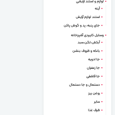
لوازم و استند آرایشی
آینه
استند لوازم آرایش
جای پنبه، پد و گوش پاکن
وسایل کاربردی آشپزخانه
آبکش،لگن،سبد
بانکه و ظروف بنشن
جا ادویه
جا زعفران
جا قاشقی
دستمال و جا دستمال
روغن ریز
سایر
ظرف غذا