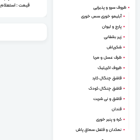
قیمت : استعلام ب
ظروف سرو و پذیرایی
آبلیمو خوری سس خوری
پارچ و لیوان
زیر بشقابی
شکرپاش
ظرف عسل و مربا
ظروف اکریلیک
قاشق چنگال کارد
قاشق چنگال کودک
قاشق و نی شربت
قندان
کره و پنیر خوری
نمکدان و فلفل سماق پاش