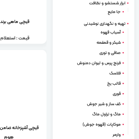
ابزار شستشو و نظافت
جا مایع
قیچی ماهی برند 
تهیه و نگهداری نوشیدنی
آسیاب قهوه
قیمت : استعلام ب
شیکر و قمقمه
صافی و توری
فرنچ پرس و لیوان دمنوش
فلاسک
قالب یخ
قوری
کف ساز و شیر جوش
ماگ و تراول ماگ
موکاپات (قهوه جوش)
قیچی آشپزخانه ضامن دا
وارمر
هوم