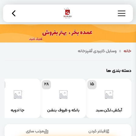
خانه
»
وسایل کاربردی آشپزخانه
دسته بندی ها
18
28
15
آبکش،لگن،سبد
بانکه و ظروف بنشن
جا ادویه
فیلتر کردن
مرتب سازی