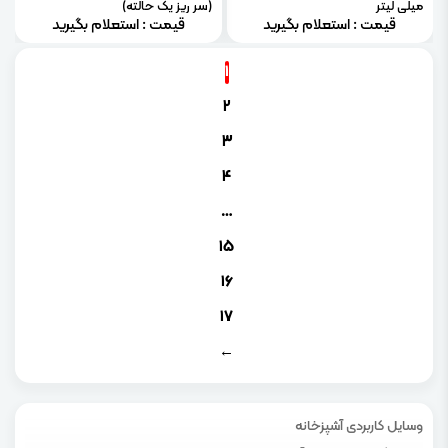
میلی لیتر
(سر ریز یک حالته)
قیمت : استعلام بگیرید
قیمت : استعلام بگیرید
1
2
3
4
…
15
16
17
←
وسایل کاربردی آشپزخانه