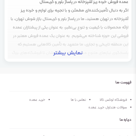
عمده فروش خرده ریز آشپزخانه در پاساژ بلور و کریستال
اگر به دنبال تأمین‌کننده‌ای مطمئن و با تجربه برای لوازم و خرده ریز
آشپزخانه در تهران هستید، ما در پاساژ بلور و کریستال بازار شوش تهران، با
ارائه محصولات با کیفیت و تنوع بی‌نظیر، به عنوان یکی از پیشتازان عمده
فروشی این حوزه شناخته می‌شویم. به عنوان یک عمده فروش معتبر در
این منطقه تاریخی و تجاری، ما متعهد به تأمین کالاهایی هستیم که
نمایش بیشتر
پاسخگوی نیازهای متنوع مشتریان، از خرده‌فروشان تا فروشگاه‌های بزرگ
آشپزخانه باشد.
پاساژ بلور و کریستال بازار شوش تهران
بازار شوش تهران، به ویژه در بخش پاساژ بلور و کریستال، به دلیل سابقه
فهرست ها
دیرینه و محیطی مدرن و مجهز، به یکی از قطب‌های اصلی خرید لوازم
آشپزخانه تبدیل شده است. این منطقه با دسترسی آسان از طریق مترو،
فروشگاه لوکس کالا
تماس با ما
خرید عمده
اتوبوس و تاکسی، امکانات رفاهی نظیر پارکینگ‌های مجهز و خدمات باربری،
سوالات متداول خرید عمده
تجربه خریدی راحت و مطمئن را برای مشتریان فراهم می‌کند.
درباره ما
تنوع محصولات فروشگاه های عمده فروشی
در پاساژ بلور و کریستال بازار شوش، مجموعه‌ای گسترده از لوازم و خرده ریز