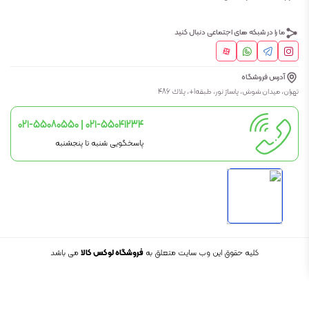
ما را در شبکه های اجتماعی دنبال کنید
آدرس فروشگاه
تهران، ميدان شوش، پاساژ نور، طبقه1+، پلاك 486
021-55080550 | 021-55041234
پاسخگویی شنبه تا پنجشنبه
کلیه حقوق این وب سایت متعلق به
فروشگاه لوکس کالا
می باشد