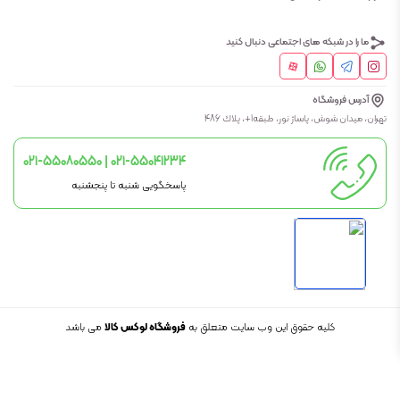
ما را در شبکه های اجتماعی دنبال کنید
آدرس فروشگاه
تهران، ميدان شوش، پاساژ نور، طبقه1+، پلاك 486
021-55080550 | 021-55041234
پاسخگویی شنبه تا پنجشنبه
کلیه حقوق این وب سایت متعلق به
فروشگاه لوکس کالا
می باشد