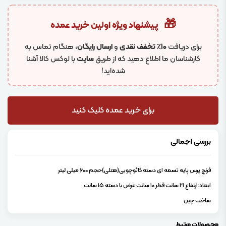
🎁
پیشنهاد ویژه اولین خرید عمده
برای دریافت
۱۰٪ تخفف نقدی
و
ارسال رایگان
، هنگام تماس به
کارشناسان ما اطلاع دهید که از طریق
سایت
با لوکس کالا آشنا
شده‌اید!
برای خرید عمده کلیک کنید
بررسی اجمالی
فرنچ پرس پایه تسمه ای دسته کائوچویی(هتلی)حجم 600 میلی لیتر
ابعاد:ارتفاع 21 سانت قطر 10 سانت عرض با دسته 15 سانت
ساخت چین
محصولات مرتبط