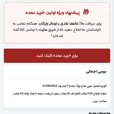
🎁
پیشنهاد ویژه اولین خرید عمده
برای دریافت
۱۰٪ تخفف نقدی
و
ارسال رایگان
، هنگام تماس به
کارشناسان ما اطلاع دهید که از طریق
سایت
با لوکس کالا آشنا
شده‌اید!
برای خرید عمده کلیک کنید
بررسی اجمالی
قوری استیل عربی سایز بزرگ حجم 2 لیتر برند KORKMAZ
ابعاد:ارتفاع 19/5 سانت قطر کف 15 سانت عرض از پشت دسته تا نوک لوله 25 سانت
ساخت چین
محصولات مرتبط