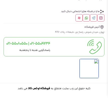
ما را در شبکه های اجتماعی دنبال کنید
آدرس فروشگاه
تهران، ميدان شوش، پاساژ نور، طبقه1+، پلاك 486
021-55080550 | 021-55041234
پاسخگویی شنبه تا پنجشنبه
کلیه حقوق این وب سایت متعلق به
فروشگاه لوکس کالا
می باشد