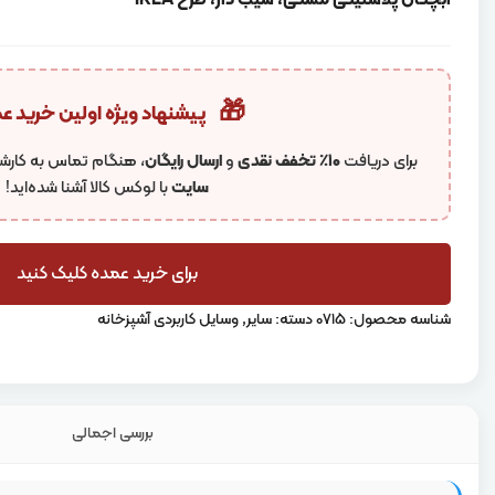
آبچکان پلاستیکی مشکی، شیب دار، طرح IKEA
🎁
پیشنهاد ویژه اولین خرید ع
برای دریافت
۱۰٪ تخفف نقدی
و
ارسال رایگان
، هنگام تماس به کارشن
سایت
با لوکس کالا آشنا شده‌اید!
برای خرید عمده کلیک کنید
شناسه محصول:
0715
دسته:
سایر
,
وسایل کاربردی آشپزخانه
بررسی اجمالی