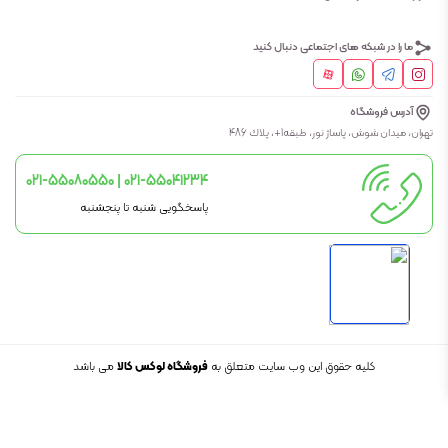
ما را در شبکه های اجتماعی دنبال کنید
آدرس فروشگاه
تهران، ميدان شوش، پاساژ نور، طبقه1+، پلاك 486
021-55080550 | 021-55041234
پاسخگویی شنبه تا پنجشنبه
کلیه حقوق این وب سایت متعلق به
فروشگاه لوکس کالا
می باشد