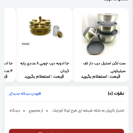
ست لگن استیل درب دار کف
جا ادویه درب چوبی 8 عددی پایه
جا ادویه
سیلیکونی
گردان
4 عددی)
قیمت : استعلام بگیرید
قیمت : استعلام بگیرید
قیمت
نظرات (0)
افزودن دیدگاه جدید
امتیاز کاربران به بانکه شیشه ای طرح لوکا کوچک:
0
از مجموع
0
دیدگاه