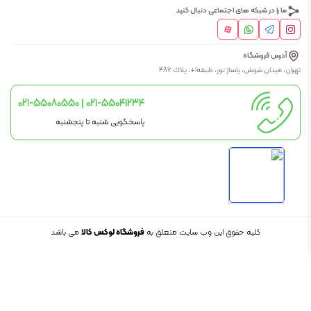
ما را در شبکه های اجتماعی دنبال کنید
آدرس فروشگاه
تهران، ميدان شوش، پاساژ نور، طبقه1+، پلاك 486
021-55080550 | 021-55041234
پاسخگویی شنبه تا پنجشنبه
کلیه حقوق این وب سایت متعلق به
فروشگاه لوکس کالا
می باشد