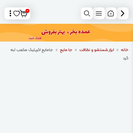
0
خانه
»
ابزار شستشو و نظافت
»
جا مایع
»
جامایع اکریلیک مکعب لبه
گرد