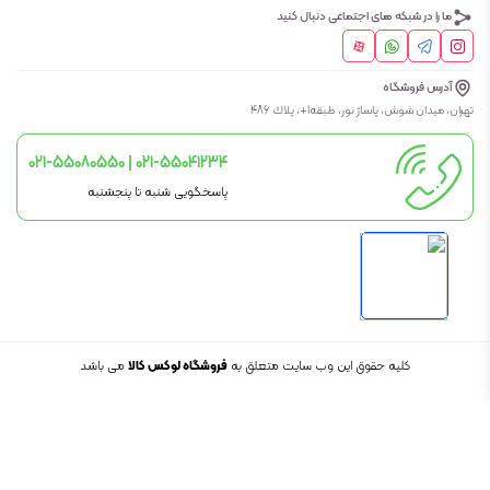
ما را در شبکه های اجتماعی دنبال کنید
آدرس فروشگاه
تهران، ميدان شوش، پاساژ نور، طبقه1+، پلاك 486
021-55080550 | 021-55041234
پاسخگویی شنبه تا پنجشنبه
کلیه حقوق این وب سایت متعلق به
فروشگاه لوکس کالا
می باشد