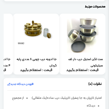
محصولات مرتبط
ست لگن استیل درب دار کف
جا ادویه درب چوبی 8 عددی پایه
جا ادویه
سیلیکونی
گردان
4 عددی)
قیمت : استعلام بگیرید
قیمت : استعلام بگیرید
قیمت
نظرات (0)
افزودن دیدگاه جدید
امتیاز کاربران به جا زعفران اکریلیک درب ساده(یک مثقالی):
0
از مجموع
0
دیدگاه