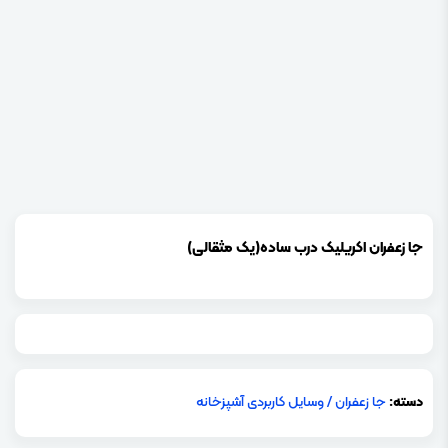
جا زعفران اکریلیک درب ساده(یک مثقالی)
دسته:
جا زعفران
/
وسایل کاربردی آشپزخانه