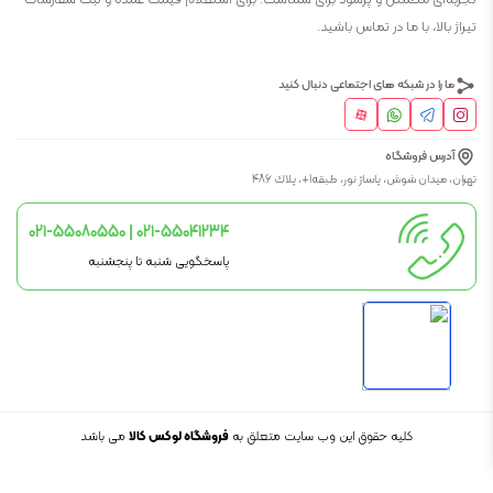
تیراژ بالا، با ما در تماس باشید.
ما را در شبکه های اجتماعی دنبال کنید
آدرس فروشگاه
تهران، ميدان شوش، پاساژ نور، طبقه1+، پلاك 486
021-55080550 | 021-55041234
پاسخگویی شنبه تا پنجشنبه
کلیه حقوق این وب سایت متعلق به
فروشگاه لوکس کالا
می باشد