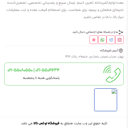
عمده لوازم آشپزخانه تامین کنیم. ارسال سریع و پشتیبانی تخصصی، تضمین‌کننده
تجربه‌ای مطمئن و پرسود برای شماست. برای استعلام قیمت عمده و ثبت سفارشات
تیراژ بالا، با ما در تماس باشید.
ما را در شبکه های اجتماعی دنبال کنید
آدرس فروشگاه
تهران، ميدان شوش، پاساژ نور، طبقه1+، پلاك 486
021-55080550 | 021-55041234
پاسخگویی شنبه تا پنجشنبه
کلیه حقوق این وب سایت متعلق به
فروشگاه لوکس کالا
می باشد