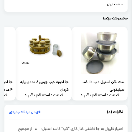
ساخت ایران
محصولات مرتبط
ست لگن استیل درب دار کف
جا ادویه درب چوبی 8 عددی پایه
جا ادویه
سیلیکونی
گردان
4 عددی)
قیمت : استعلام بگیرید
قیمت : استعلام بگیرید
قیمت
نظرات (0)
افزودن دیدگاه جدید
امتیاز کاربران به جا قاشقی کنار گازی “گرد” کاسه استیل:
0
از مجموع