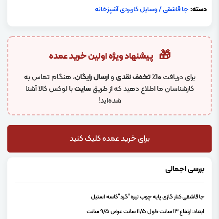
دسته:
جا قاشقی
/
وسایل کاربردی آشپزخانه
🎁
پیشنهاد ویژه اولین خرید عمده
برای دریافت
۱۰٪ تخفف نقدی
و
ارسال رایگان
، هنگام تماس به
کارشناسان ما اطلاع دهید که از طریق
سایت
با لوکس کالا آشنا
شده‌اید!
برای خرید عمده کلیک کنید
بررسی اجمالی
جا قاشقی کنار گازی پایه چوب تیره”گرد”کاسه استیل
ابعاد:ارتفاع 13 سانت طول 11/5 سانت عرض 9/5 سانت