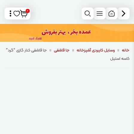
0
خانه
»
وسایل کاربردی آشپزخانه
»
جا قاشقی
»
جا قاشقی کنار گازی “گرد”
کاسه استیل