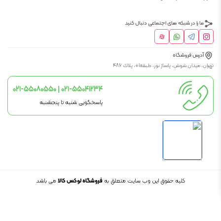
ما را در شبکه های اجتماعی دنبال کنید
آدرس فروشگاه
تهران، ميدان شوش، پاساژ نور، طبقه1+، پلاك 486
021-55080550 | 021-55041234
پاسخگویی شنبه تا پنجشنبه
کلیه حقوق این وب سایت متعلق به
فروشگاه لوکس کالا
می باشد