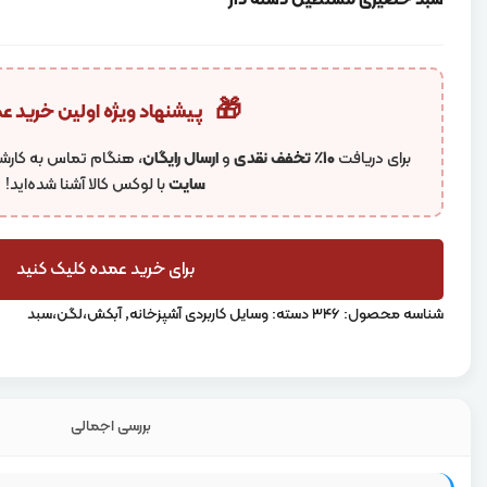
سبد حصیری مستطیل دسته دار
🎁
پیشنهاد ویژه اولین خرید ع
برای دریافت
۱۰٪ تخفف نقدی
و
ارسال رایگان
، هنگام تماس به کارشن
سایت
با لوکس کالا آشنا شده‌اید!
برای خرید عمده کلیک کنید
شناسه محصول:
346
دسته:
وسایل کاربردی آشپزخانه
,
آبکش،لگن،سبد
بررسی اجمالی