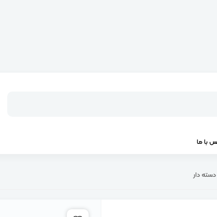
س با ما
سته دار