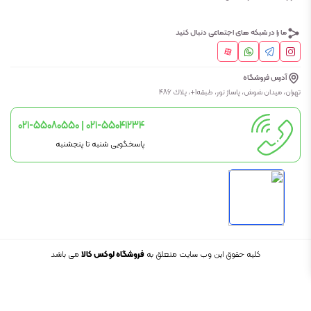
ما را در شبکه های اجتماعی دنبال کنید
آدرس فروشگاه
تهران، ميدان شوش، پاساژ نور، طبقه1+، پلاك 486
021-55080550 | 021-55041234
پاسخگویی شنبه تا پنجشنبه
کلیه حقوق این وب سایت متعلق به
فروشگاه لوکس کالا
می باشد