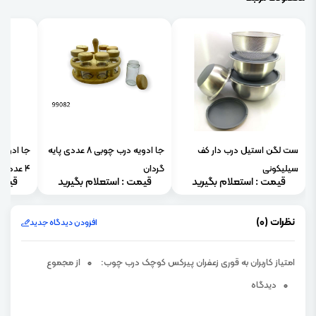
ست لگن استیل درب دار کف
جا ادویه درب چوبی 8 عددی پایه
جا ادویه
سیلیکونی
گردان
4 عددی)
قیمت : استعلام بگیرید
قیمت : استعلام بگیرید
قیمت
نظرات (0)
افزودن دیدگاه جدید
امتیاز کاربران به قوری زعفران پیرکس کوچک درب چوب:
0
از مجموع
0
دیدگاه