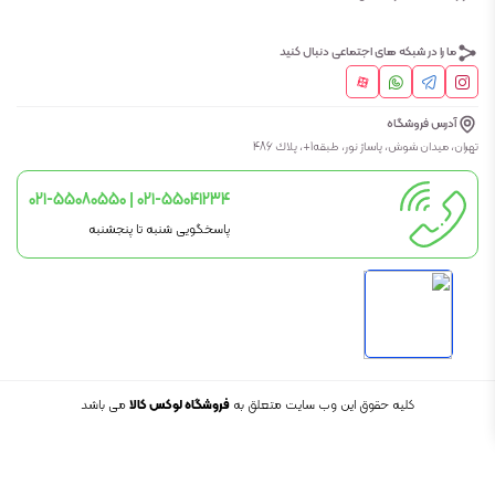
ما را در شبکه های اجتماعی دنبال کنید
آدرس فروشگاه
تهران، ميدان شوش، پاساژ نور، طبقه1+، پلاك 486
021-55080550 | 021-55041234
پاسخگویی شنبه تا پنجشنبه
کلیه حقوق این وب سایت متعلق به
فروشگاه لوکس کالا
می باشد