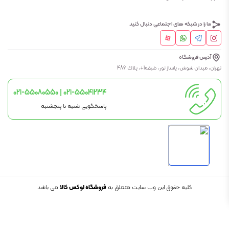
ما را در شبکه های اجتماعی دنبال کنید
آدرس فروشگاه
تهران، ميدان شوش، پاساژ نور، طبقه1+، پلاك 486
021-55080550 | 021-55041234
پاسخگویی شنبه تا پنجشنبه
کلیه حقوق این وب سایت متعلق به
فروشگاه لوکس کالا
می باشد