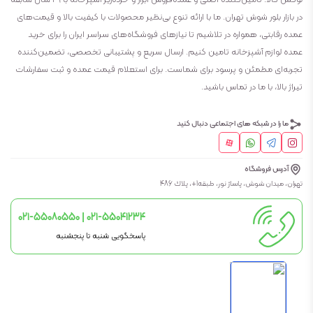
در بازار بلور شوش تهران. ما با ارائه تنوع بی‌نظیر محصولات با کیفیت بالا و قیمت‌های
عمده رقابتی، همواره در تلاشیم تا نیازهای فروشگاه‌های سراسر ایران را برای خرید
عمده لوازم آشپزخانه تامین کنیم. ارسال سریع و پشتیبانی تخصصی، تضمین‌کننده
تجربه‌ای مطمئن و پرسود برای شماست. برای استعلام قیمت عمده و ثبت سفارشات
تیراژ بالا، با ما در تماس باشید.
ما را در شبکه های اجتماعی دنبال کنید
آدرس فروشگاه
تهران، ميدان شوش، پاساژ نور، طبقه1+، پلاك 486
021-55080550 | 021-55041234
پاسخگویی شنبه تا پنجشنبه