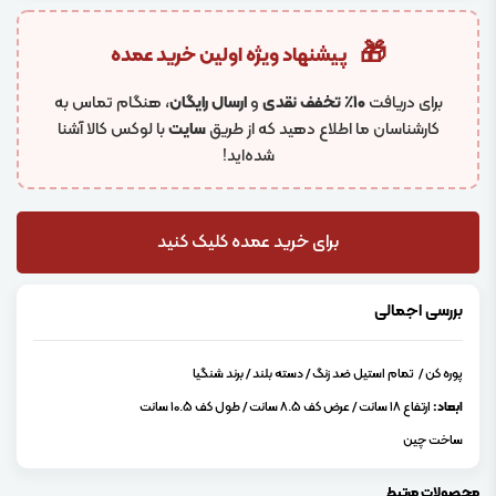
🎁
پیشنهاد ویژه اولین خرید عمده
برای دریافت
۱۰٪ تخفف نقدی
و
ارسال رایگان
، هنگام تماس به
کارشناسان ما اطلاع دهید که از طریق
سایت
با لوکس کالا آشنا
شده‌اید!
برای خرید عمده کلیک کنید
بررسی اجمالی
پوره کن / تمام استیل ضد زنگ / دسته بلند / برند شنگیا
ابعاد:
ارتفاع 18 سانت / عرض کف 8.5 سانت / طول کف 10.5 سانت
ساخت چین
محصولات مرتبط